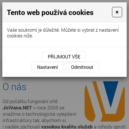
Tento web používá cookies
×
internet - televize - telefon
Vaše soukromí je důležité. Můžete si vybrat z nastavení
cookies níže.
Hotline: +420 313 105 555
Klientská sekce
MENU
PŘIJMOUT VŠE
Nastavení
Odmítnout
Úvodní stránka
»
O nás
O nás
Od počátku fungování sítě
JiriVana.NET
v roce 2005 se
snažíme o technologická vylepšení
infrastruktury tak, abychom si
i nadále zachovali
vysokou kvalitu služeb
a výhody oproti