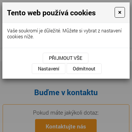
Tento web používá cookies
×
internet - televize - telefon
Vaše soukromí je důležité. Můžete si vybrat z nastavení
cookies níže.
Hotline: +420 313 105 555
Klientská sekce
MENU
PŘIJMOUT VŠE
Nastavení
Odmítnout
Buďme v kontaktu
Pokud máte jakýkoli dotaz:
Kontaktujte nás